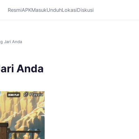
Resmi
APK
Masuk
Unduh
Lokasi
Diskusi
g Jari Anda
Jari Anda