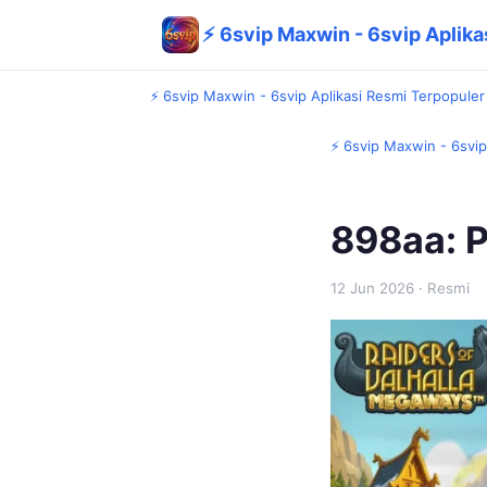
⚡ 6svip Maxwin - 6svip Aplika
⚡ 6svip Maxwin - 6svip Aplikasi Resmi Terpopuler
⚡ 6svip Maxwin - 6svip
898aa: P
12 Jun 2026
· Resmi