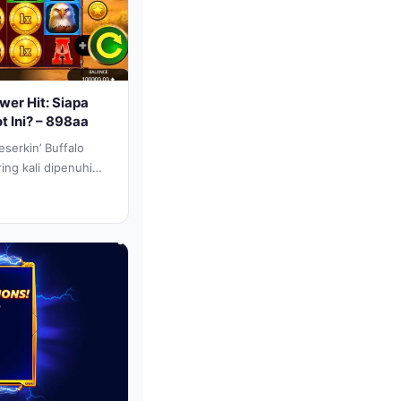
wer Hit: Siapa
 Ini? – 898aa
serkin’ Buffalo
ing kali dipenuhi
, namun Beserkin’...