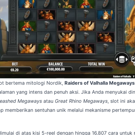
ot bertema mitologi Nordik,
Raiders of Valhalla Megaway
aman yang intens dan penuh aksi. Jika Anda menyukai di
nleashed Megaways
atau
Great Rhino Megaways
, slot ini a
tap memberikan sentuhan unik melalui mekanisme pertempu
imulai di atas kisi 5-reel dengan hingga 16.807 cara untuk