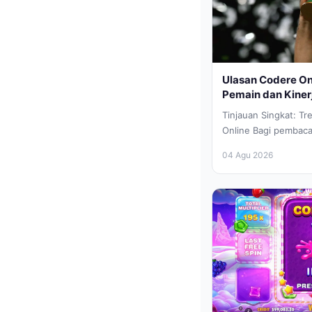
Ulasan Codere On
Pemain dan Kinerj
Tinjauan Singkat: T
Online Bagi pembac
tentang dinamika pas
04 Agu 2026
terbaru...