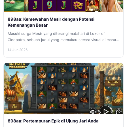
898aa: Kemewahan Mesir dengan Potensi
Kemenangan Besar
Masuki surga Mesir yang diterangi matahari di Luxor of
Cleopatra, sebuah judul yang memukau secara visual di mana
kisi-kisi yang...
14 Jun 2026
898aa: Pertempuran Epik di Ujung Jari Anda