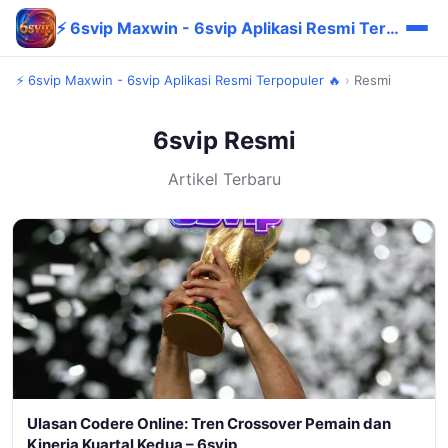
⚡ 6svip Maxwin - 6svip Aplikasi Resmi Terpopuler 🔥
⚡ 6svip Maxwin - 6svip Aplikasi Resmi Terpopuler 🔥
›
Resmi
6svip Resmi
Artikel Terbaru
Ulasan Codere Online: Tren Crossover Pemain dan
Kinerja Kuartal Kedua – 6svip