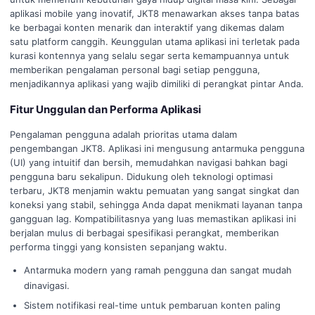
aplikasi mobile yang inovatif, JKT8 menawarkan akses tanpa batas
ke berbagai konten menarik dan interaktif yang dikemas dalam
satu platform canggih. Keunggulan utama aplikasi ini terletak pada
kurasi kontennya yang selalu segar serta kemampuannya untuk
memberikan pengalaman personal bagi setiap pengguna,
menjadikannya aplikasi yang wajib dimiliki di perangkat pintar Anda.
Fitur Unggulan dan Performa Aplikasi
Pengalaman pengguna adalah prioritas utama dalam
pengembangan JKT8. Aplikasi ini mengusung antarmuka pengguna
(UI) yang intuitif dan bersih, memudahkan navigasi bahkan bagi
pengguna baru sekalipun. Didukung oleh teknologi optimasi
terbaru, JKT8 menjamin waktu pemuatan yang sangat singkat dan
koneksi yang stabil, sehingga Anda dapat menikmati layanan tanpa
gangguan lag. Kompatibilitasnya yang luas memastikan aplikasi ini
berjalan mulus di berbagai spesifikasi perangkat, memberikan
performa tinggi yang konsisten sepanjang waktu.
Antarmuka modern yang ramah pengguna dan sangat mudah
dinavigasi.
Sistem notifikasi real-time untuk pembaruan konten paling